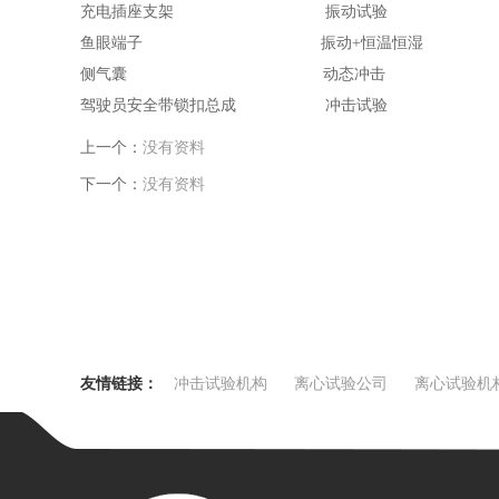
充电插座支架 振动试验 vw 8
鱼眼端子 振动+恒温恒湿 CDA-VA
侧气囊 动态冲击 VW8
驾驶员安全带锁扣总成 冲击试验 JA 8
上一个：
没有资料
下一个：
没有资料
友情链接：
冲击试验机构
离心试验公司
离心试验机