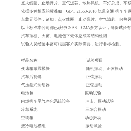
点火线圈、止动弹片、空气滤芯、散热风机、车灯总成、车
依据多种相应的标准如：GB/T 21563-2018 轨道交通 机车
车载元器件，诸如：点火线圈、止动弹片、空气滤芯、散热
以上标准本公司都已获得CNAS、CMA多方认证，确保试验
汽车顶棚、天窗、电池包下壳体总成等结构检测：
试验人员经验丰富可根据客户实际需要，进行非标检测。
样品名称 试验项目 试
变速箱减震模块 随机振动、正弦振动 GB/T
汽车后视镜 正弦振动 客户
气压盘式制动器 正弦振动 CJ/
电池包 振动试验 UN3
内燃机车尾气净化系统设备 冲击、振动试验 GB
冷却系统 三综合振动 PSA B2
空调箱 动态振动 ISO 16
液冷电池模组 振动试验 UN